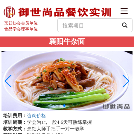
烹饪协会会员单位
食品学会理事单位
襄阳牛杂面
培训费用：
咨询价格
培训周期：
学会为止,一般4-6天可熟练掌握
教学方式：
烹饪大师手把手一对一教学