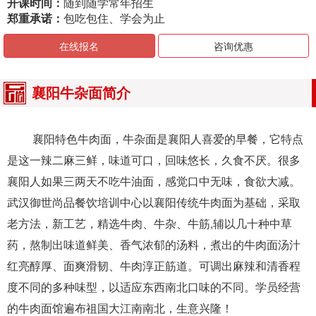
开课时间：
随到随学常年招生
郑重承诺：
包吃包住、学会为止
在线报名
咨询优惠
襄阳牛杂面简介
襄阳特色牛肉面，牛杂面是襄阳人喜爱的早餐，它特点
是这一辣二麻三鲜，味道可口，回味悠长，久食不厌。很多
襄阳人如果三两天不吃牛油面，感觉口中无味，食欲大减。
武汉御世尚品餐饮培训中心以襄阳传统牛肉面为基础，采取
老方法，新工艺，精选牛肉、牛杂、牛筋,辅以几十种中草
药，熬制出味道鲜美、香气浓郁的汤料，煮出的牛肉面汤汁
红亮醇厚、面爽滑韧、牛肉淳正筋道。可调出麻辣和清香程
度不同的多种味型，以适应东西南北口味的不同。学员经营
的牛肉面馆遍布祖国大江南南北，生意兴隆！