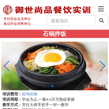
烹饪协会会员单位
食品学会理事单位
石锅拌饭
培训费用：
咨询价格
培训周期：
学会为止,一般4-6天可熟练掌握
教学方式：
烹饪大师手把手一对一教学