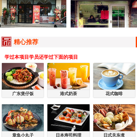
精心推荐
学过本项目学员还学过下面的项目
广东煲仔饭
港式奶茶
花式咖啡
章鱼小丸子
日本寿司料理
日式关东煮