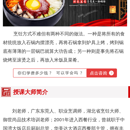
烹饪方式不难但有两种不同的做法。一种是将所有的食
材统统放入石锅内摆漂亮，再将石锅拿到炉具上烤，烤到锅
底有薄薄的一层锅巴就算大功告成；另一种则是事先将石锅
烧烤至滚烫之后，再放入米饭及菜肴。
授课大师简介
刘老师，广东东莞人、职业烹调师，湖北省烹饪大师、
御世尚品技术培训老师；2001年进入西餐行业，曾就职于中
国湾大饭店后厨副总管，华美达大酒店西餐部主管，拥有丰