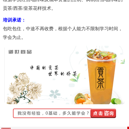
贡茶/西茶/皇茶花样技术。
培训承诺：
包吃包住，中途不再收费，根据个人能力不限制学习时间，
学会为止。