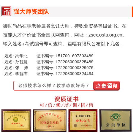
强大师资团队
御世尚品在职老师属省烹饪大师，持职业资格等级证书。在
技能人才评价证书全国联网查询，网址：zscx.osta.org.cn。
输入姓名+考试编号即可查询。篇幅有限只公布以下几名：
姓名: 禹华北
证书编号: 1517001607303489
姓名: 孙智慧
证书编号: 1722060000325489
姓名: 张 涛
证书编号: 1722020000329975
姓名: 李智杰
证书编号: 1722060000324464