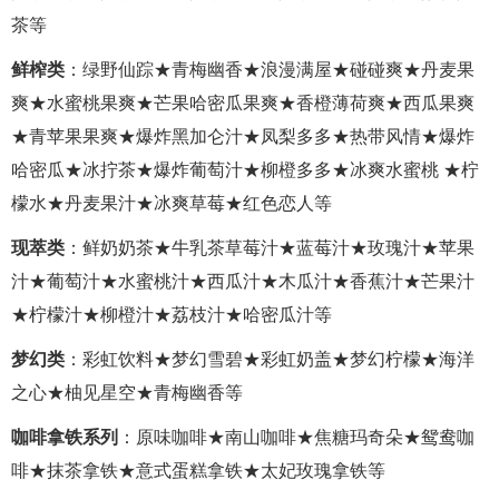
茶等
鲜榨类
：绿野仙踪★青梅幽香★浪漫满屋★碰碰爽★丹麦果
爽★水蜜桃果爽★芒果哈密瓜果爽★香橙薄荷爽★西瓜果爽
★青苹果果爽★爆炸黑加仑汁★凤梨多多★热带风情★爆炸
哈密瓜★冰拧茶★爆炸葡萄汁★柳橙多多★冰爽水蜜桃 ★柠
檬水★丹麦果汁★冰爽草莓★红色恋人等
现萃类
：鲜奶奶茶★牛乳茶草莓汁★蓝莓汁★玫瑰汁★苹果
汁★葡萄汁★水蜜桃汁★西瓜汁★木瓜汁★香蕉汁★芒果汁
★柠檬汁★柳橙汁★荔枝汁★哈密瓜汁等
梦幻类
：彩虹饮料★梦幻雪碧★彩虹奶盖★梦幻柠檬★海洋
之心★柚见星空★青梅幽香等
咖啡拿铁系列
：原味咖啡★南山咖啡★焦糖玛奇朵★鸳鸯咖
啡★抹茶拿铁★意式蛋糕拿铁★太妃玫瑰拿铁等