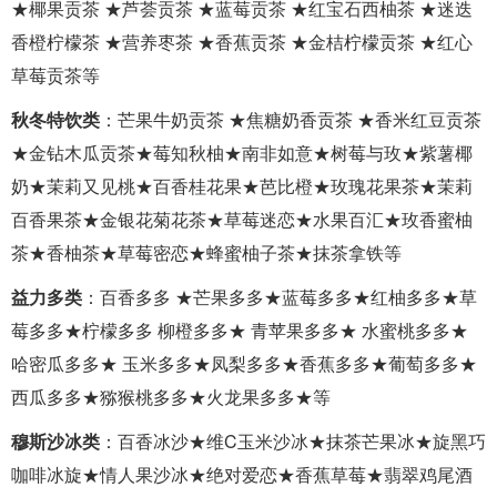
★椰果贡茶 ★芦荟贡茶 ★蓝莓贡茶 ★红宝石西柚茶 ★迷迭
香橙柠檬茶 ★营养枣茶 ★香蕉贡茶 ★金桔柠檬贡茶 ★红心
草莓贡茶等
秋冬特饮类
：芒果牛奶贡茶 ★焦糖奶香贡茶 ★香米红豆贡茶
★金钻木瓜贡茶★莓知秋柚★南非如意★树莓与玫★紫薯椰
奶★茉莉又见桃★百香桂花果★芭比橙★玫瑰花果茶★茉莉
百香果茶★金银花菊花茶★草莓迷恋★水果百汇★玫香蜜柚
茶★香柚茶★草莓密恋★蜂蜜柚子茶★抹茶拿铁等
益力多类
：百香多多 ★芒果多多★蓝莓多多★红柚多多★草
莓多多★柠檬多多 柳橙多多★ 青苹果多多★ 水蜜桃多多★
哈密瓜多多★ 玉米多多★凤梨多多★香蕉多多★葡萄多多★
西瓜多多★猕猴桃多多★火龙果多多★等
穆斯沙冰类
：百香冰沙★维C玉米沙冰★抹茶芒果冰★旋黑巧
咖啡冰旋★情人果沙冰★绝对爱恋★香蕉草莓★翡翠鸡尾酒