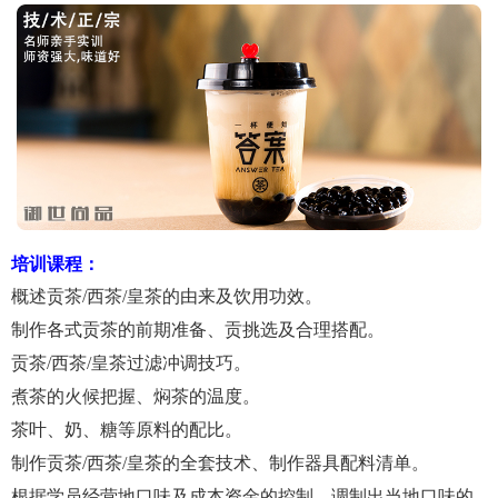
培训课程：
概述贡茶/西茶/皇茶的由来及饮用功效。
制作各式贡茶的前期准备、贡挑选及合理搭配。
贡茶/西茶/皇茶过滤冲调技巧。
煮茶的火候把握、焖茶的温度。
茶叶、奶、糖等原料的配比。
制作贡茶/西茶/皇茶的全套技术、制作器具配料清单。
根据学员经营地口味及成本资金的控制、调制出当地口味的