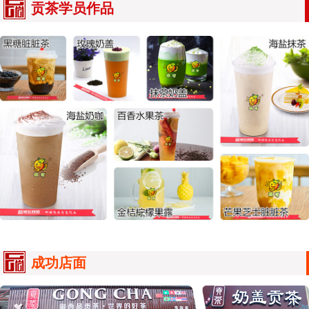
贡茶学员作品
成功店面