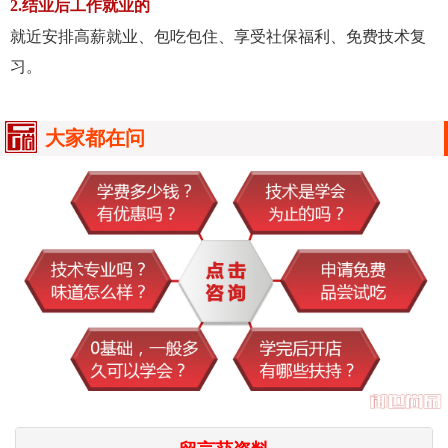
2.结业后工作就业的
就近安排高薪就业、包吃包住、享受社保福利、免费技术复
习。
大家都在问