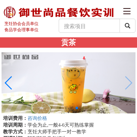
烹饪协会会员单位
食品学会理事单位
贡茶
培训费用：
咨询价格
培训周期：
学会为止,一般4-6天可熟练掌握
教学方式：
烹饪大师手把手一对一教学