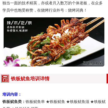
独当一面的技术精英，亦或者月入数万的个体老板，在众多
学员中也饱受称赞，在烧烤行业外号：烧烤词典！
铁板鱿鱼培训详情
培训内容：
铁板鱿鱼类：
铁板鱿鱼串 ★铁板鱿鱼 ★铁板鱿鱼须 ★铁板鱿