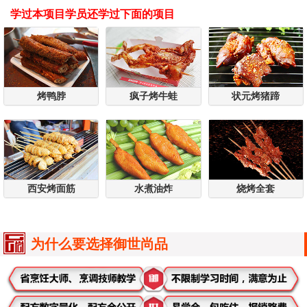
学过本项目学员还学过下面的项目
烤鸭脖
疯子烤牛蛙
状元烤猪蹄
西安烤面筋
水煮油炸
烧烤全套
为什么要选择御世尚品