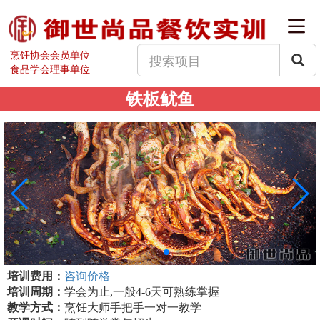
烹饪协会会员单位
食品学会理事单位
铁板鱿鱼
培训费用：
咨询价格
培训周期：
学会为止,一般4-6天可熟练掌握
教学方式：
烹饪大师手把手一对一教学