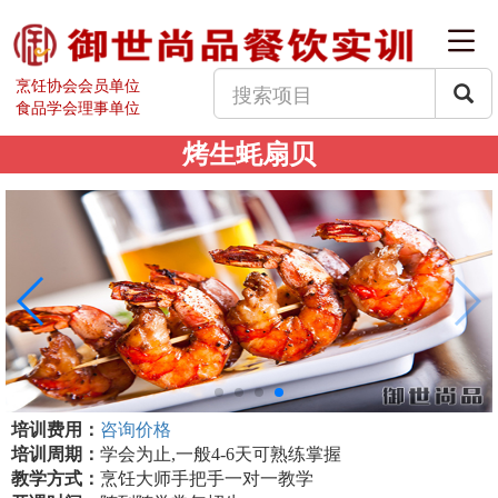
烹饪协会会员单位
食品学会理事单位
烤生蚝扇贝
培训费用：
咨询价格
培训周期：
学会为止,一般4-6天可熟练掌握
教学方式：
烹饪大师手把手一对一教学