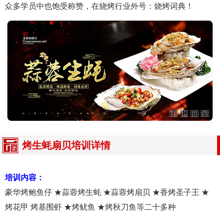
众多学员中也饱受称赞，在烧烤行业外号：烧烤词典！
烤生蚝扇贝培训详情
培训内容：
豪华烤鲍鱼仔 ★蒜蓉烤生蚝 ★蒜蓉烤扇贝 ★香烤圣子王 ★
烤花甲 烤基围虾 ★烤鱿鱼 ★烤秋刀鱼等二十多种