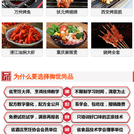
万州烤鱼
状元烤猪蹄
西安烤面筋
潜江油焖大虾
重庆麻辣烫
烧烤全套
为什么要选择御世尚品