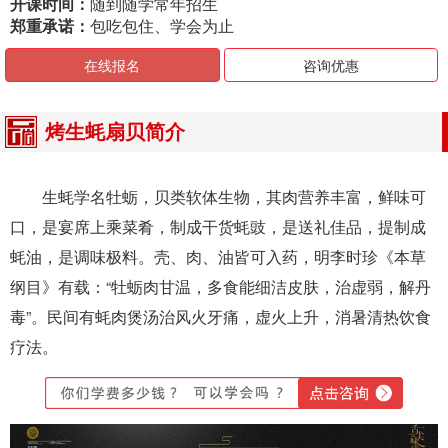
开课时间：
随到随学常年招生
郑重承诺：
包吃包住、学会为止
在线报名
咨询优惠
烤生蚝扇贝简介
生蚝学名牡蛎，贝类软体生物，其肉营养丰富，鲜味可
口，是宴席上乘菜肴，制成干货蚝豉，是送礼佳品，提制成
蚝油，是调味极料。壳、肉、油皆可入药，明李时珍《本草
纲目》有载：“牡蛎肉甘温，多食能细洁皮肤，治虚弱，解丹
毒”。民间有蚝肉煲汤治风火牙痛，虚火上升，消暑清热饮食
疗法。