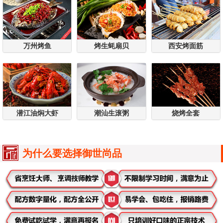
万州烤鱼
烤生蚝扇贝
西安烤面筋
潜江油焖大虾
潮汕生滚粥
烧烤全套
为什么要选择御世尚品