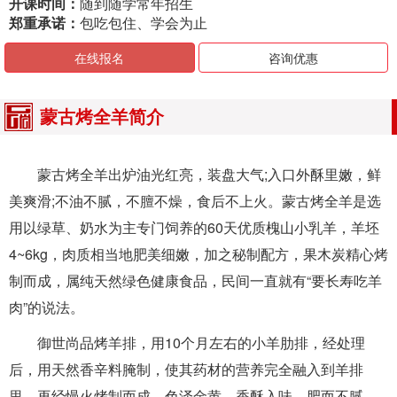
开课时间：
随到随学常年招生
郑重承诺：
包吃包住、学会为止
在线报名
咨询优惠
蒙古烤全羊简介
蒙古烤全羊出炉油光红亮，装盘大气;入口外酥里嫩，鲜
美爽滑;不油不腻，不膻不燥，食后不上火。蒙古烤全羊是选
用以绿草、奶水为主专门饲养的60天优质槐山小乳羊，羊坯
4~6kg，肉质相当地肥美细嫩，加之秘制配方，果木炭精心烤
制而成，属纯天然绿色健康食品，民间一直就有“要长寿吃羊
肉”的说法。
御世尚品烤羊排，用10个月左右的小羊肋排，经处理
后，用天然香辛料腌制，使其药材的营养完全融入到羊排
里，再经慢火烤制而成，色泽金黄，香酥入味，肥而不腻。