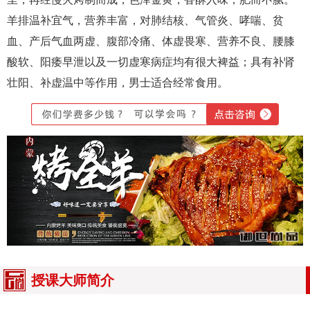
羊排温补宜气，营养丰富，对肺结核、气管炎、哮喘、贫
血、产后气血两虚、腹部冷痛、体虚畏寒、营养不良、腰膝
酸软、阳痿早泄以及一切虚寒病症均有很大裨益；具有补肾
壮阳、补虚温中等作用，男士适合经常食用。
授课大师简介