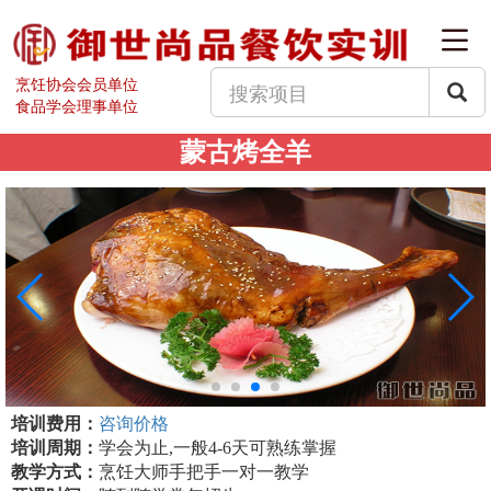
烹饪协会会员单位
食品学会理事单位
蒙古烤全羊
培训费用：
咨询价格
培训周期：
学会为止,一般4-6天可熟练掌握
教学方式：
烹饪大师手把手一对一教学