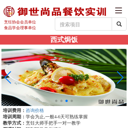
烹饪协会会员单位
食品学会理事单位
西式焗饭
培训费用：
咨询价格
培训周期：
学会为止,一般4-6天可熟练掌握
教学方式：
烹饪大师手把手一对一教学