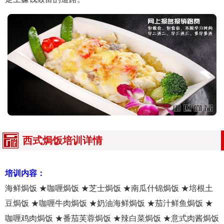
西式焗饭培训详情
培训内容：
海鲜焗饭 ★咖喱焗饭 ★芝士焗饭 ★南瓜什锦焗饭 ★培根土
豆焗饭 ★咖喱牛肉焗饭 ★奶油海鲜焗饭 ★茄汁鲜鱼焗饭 ★
咖喱鸡肉焗饭 ★番茄芙蓉焗饭 ★辣白菜焗饭 ★意式肉酱焗饭