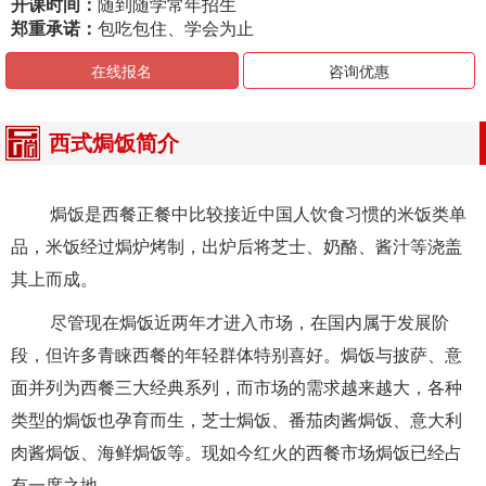
开课时间：
随到随学常年招生
郑重承诺：
包吃包住、学会为止
在线报名
咨询优惠
西式焗饭简介
焗饭是西餐正餐中比较接近中国人饮食习惯的米饭类单
品，米饭经过焗炉烤制，出炉后将芝士、奶酪、酱汁等浇盖
其上而成。
尽管现在焗饭近两年才进入市场，在国内属于发展阶
段，但许多青睐西餐的年轻群体特别喜好。焗饭与披萨、意
面并列为西餐三大经典系列，而市场的需求越来越大，各种
类型的焗饭也孕育而生，芝士焗饭、番茄肉酱焗饭、意大利
肉酱焗饭、海鲜焗饭等。现如今红火的西餐市场焗饭已经占
有一席之地。