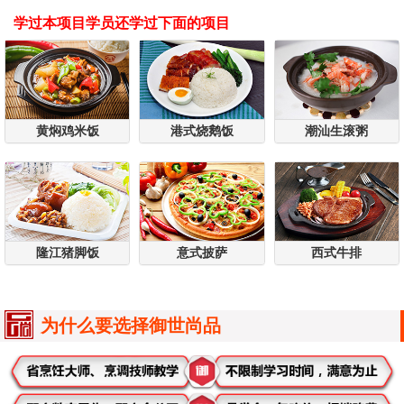
学过本项目学员还学过下面的项目
黄焖鸡米饭
港式烧鹅饭
潮汕生滚粥
隆江猪脚饭
意式披萨
西式牛排
为什么要选择御世尚品