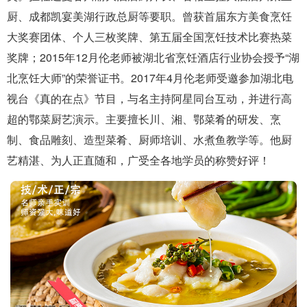
厨、成都凯宴美湖行政总厨等要职。曾获首届东方美食烹饪
大奖赛团体、个人三枚奖牌、第五届全国烹饪技术比赛热菜
奖牌；2015年12月伦老师被湖北省烹饪酒店行业协会授予“湖
北烹饪大师”的荣誉证书。2017年4月伦老师受邀参加湖北电
视台《真的在点》节目，与名主持阿星同台互动，并进行高
超的鄂菜厨艺演示。主要擅长川、湘、鄂菜肴的研发、烹
制、食品雕刻、造型菜肴、厨师培训、水煮鱼教学等。他厨
艺精湛、为人正直随和，广受全各地学员的称赞好评！