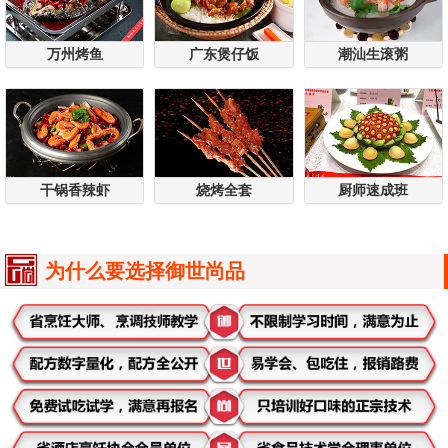
万州烤鱼
广东煲仔饭
潮汕生滚粥
干锅香辣虾
烧烤全套
厨师速成班
为什么要选择御世尚品