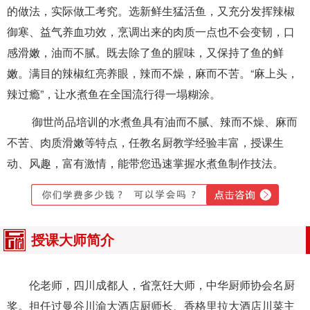
的做法，实际做工考究。选新鲜生猛活鱼，又充分发挥辣椒
御寒、益气养血功效，烹调出来的肉质一点也不会变韧，口
感滑嫩，油而不腻。既去除了鱼的腥味，又保持了鱼的鲜
嫩。满目的辣椒红亮养眼，辣而不燥，麻而不苦。“麻上头，
辣过瘾”，让水煮鱼在全国流行得一塌糊涂。
御世尚品培训的水煮鱼具有油而不腻、辣而不燥、麻而
不苦、肉质滑嫩等特点，任教名厨教学经验丰富，授课生
动、风趣，富有激情，能带您迅速掌握水煮鱼制作技法。
授课大师简介
伦老师，四川成都人，省烹饪大师，中华厨师协会名厨
奖。担任过曼谷川渝大酒店厨师长、香格里拉大酒店川菜主