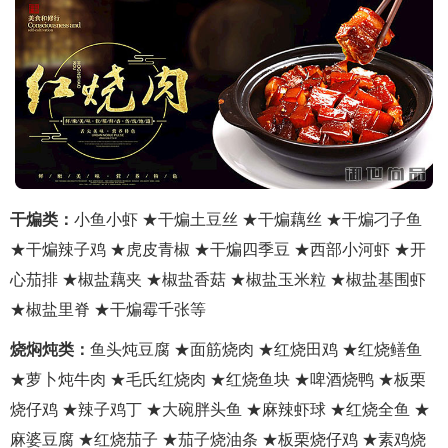
干煸类：
小鱼小虾 ★干煸土豆丝 ★干煸藕丝 ★干煸刁子鱼
★干煸辣子鸡 ★虎皮青椒 ★干煸四季豆 ★西部小河虾 ★开
心茄排 ★椒盐藕夹 ★椒盐香菇 ★椒盐玉米粒 ★椒盐基围虾
★椒盐里脊 ★干煸霉千张等
烧焖炖类：
鱼头炖豆腐 ★面筋烧肉 ★红烧田鸡 ★红烧鳝鱼
★萝卜炖牛肉 ★毛氏红烧肉 ★红烧鱼块 ★啤酒烧鸭 ★板栗
烧仔鸡 ★辣子鸡丁 ★大碗胖头鱼 ★麻辣虾球 ★红烧全鱼 ★
麻婆豆腐 ★红烧茄子 ★茄子烧油条 ★板栗烧仔鸡 ★素鸡烧