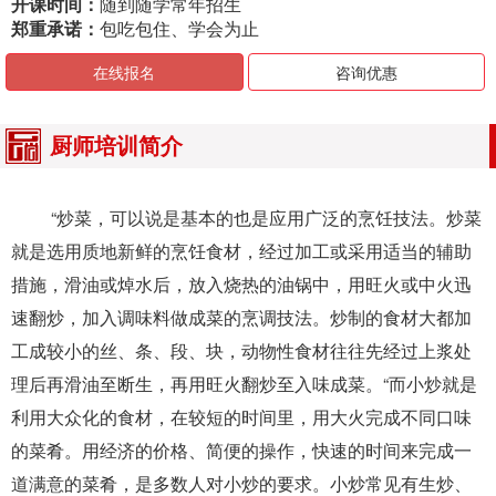
开课时间：
随到随学常年招生
郑重承诺：
包吃包住、学会为止
在线报名
咨询优惠
厨师培训简介
“炒菜，可以说是基本的也是应用广泛的烹饪技法。炒菜
就是选用质地新鲜的烹饪食材，经过加工或采用适当的辅助
措施，滑油或焯水后，放入烧热的油锅中，用旺火或中火迅
速翻炒，加入调味料做成菜的烹调技法。炒制的食材大都加
工成较小的丝、条、段、块，动物性食材往往先经过上浆处
理后再滑油至断生，再用旺火翻炒至入味成菜。“而小炒就是
利用大众化的食材，在较短的时间里，用大火完成不同口味
的菜肴。用经济的价格、简便的操作，快速的时间来完成一
道满意的菜肴，是多数人对小炒的要求。小炒常见有生炒、