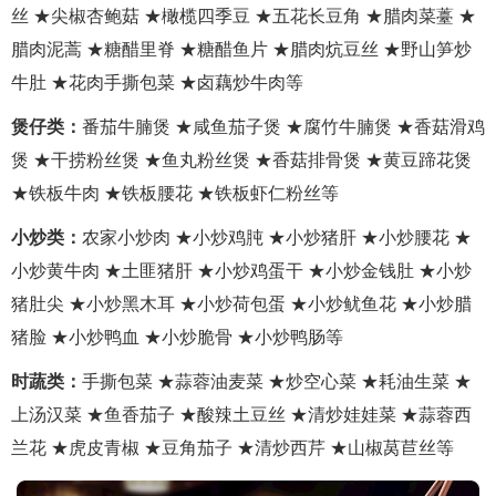
丝 ★尖椒杏鲍菇 ★橄榄四季豆 ★五花长豆角 ★腊肉菜薹 ★
腊肉泥蒿 ★糖醋里脊 ★糖醋鱼片 ★腊肉炕豆丝 ★野山笋炒
牛肚 ★花肉手撕包菜 ★卤藕炒牛肉等
煲仔类：
番茄牛腩煲 ★咸鱼茄子煲 ★腐竹牛腩煲 ★香菇滑鸡
煲 ★干捞粉丝煲 ★鱼丸粉丝煲 ★香菇排骨煲 ★黄豆蹄花煲
★铁板牛肉 ★铁板腰花 ★铁板虾仁粉丝等
小炒类：
农家小炒肉 ★小炒鸡肫 ★小炒猪肝 ★小炒腰花 ★
小炒黄牛肉 ★土匪猪肝 ★小炒鸡蛋干 ★小炒金钱肚 ★小炒
猪肚尖 ★小炒黑木耳 ★小炒荷包蛋 ★小炒鱿鱼花 ★小炒腊
猪脸 ★小炒鸭血 ★小炒脆骨 ★小炒鸭肠等
时蔬类：
手撕包菜 ★蒜蓉油麦菜 ★炒空心菜 ★耗油生菜 ★
上汤汉菜 ★鱼香茄子 ★酸辣土豆丝 ★清炒娃娃菜 ★蒜蓉西
兰花 ★虎皮青椒 ★豆角茄子 ★清炒西芹 ★山椒莴苣丝等