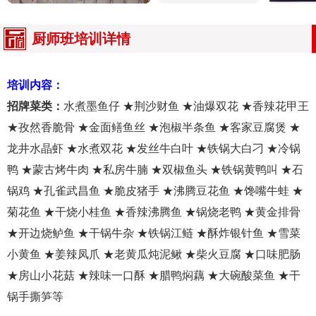
厨师班培训详情
培训内容：
招牌菜类：
水煮墨鱼仔 ★荆沙财鱼 ★油爆双花 ★香辣花甲王
★孜然香脆骨 ★金面鳝鱼丝 ★泡椒半条鱼 ★客家豆腐煲 ★
龙井水晶虾 ★水煮双花 ★发丝牛白叶 ★铁锅大白刁 ★冷锅
鸭 ★蒙古烤牛肉 ★私房牛腩 ★双椒鱼头 ★铁锅黄鸭叫 ★石
锅鸡 ★孔雀武昌鱼 ★脆皮猪手 ★沸腾豆花鱼 ★馋嘴牛蛙 ★
菊花鱼 ★干烧小桂鱼 ★香辣沸腾鱼 ★锅烧老鸭 ★黄金排骨
★开边烧鲈鱼 ★干锅牛杂 ★铁锅江鲢 ★酥炸银针鱼 ★雪菜
小黄鱼 ★姜辣凤爪 ★老黄瓜炖泥鳅 ★柴火豆腐 ★口味肥肠
★房山小花菇 ★辣味一口酥 ★腊鸭焖藕 ★大碗酸菜鱼 ★干
锅手撕笋等