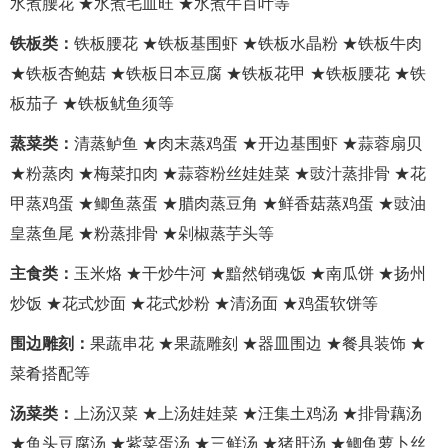
水煮腰花 ★水煮毛血旺 ★水煮牛百叶等
铁板类：
铁板腰花 ★铁板基围虾 ★铁板水晶粉 ★铁板牛肉
★铁板杏鲍菇 ★铁板日本豆腐 ★铁板花甲 ★铁板腰花 ★铁
板茄子 ★铁板鱿鱼须等
蒸菜类：
清蒸鲈鱼 ★肉末蒸鸡蛋 ★开边基围虾 ★蒜蓉扇贝
★粉蒸肉 ★梅菜扣肉 ★蒜蓉粉丝娃娃菜 ★豉汁蒸排骨 ★花
甲蒸鸡蛋 ★鲫鱼蒸蛋 ★腊肉蒸豆角 ★鲜香菇蒸鸡蛋 ★豉油
皇蒸鱼尾 ★粉蒸排骨 ★剁椒蒸芋头等
主食类：
玉米烙 ★干炒牛河 ★黯然销魂饭 ★南瓜饼 ★扬州
炒饭 ★花式炒面 ★花式炒粉 ★清汤面 ★鸡蛋软饼等
围边雕刻：
果蔬串花 ★果蔬雕刻 ★器皿围边 ★餐具装饰 ★
菜肴搭配等
汤菜类：
上汤汉菜 ★上汤娃娃菜 ★汪集土鸡汤 ★排骨藕汤
★鱼头豆腐汤 ★紫菜蛋汤 ★三鲜汤 ★猪肝汤 ★鲫鱼萝卜丝