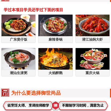
学过本项目学员还学过下面的项目
广东煲仔饭
麻辣香锅
潜江油焖大虾
潮汕生滚粥
火焰醉鹅
重庆火锅
为什么要选择御世尚品