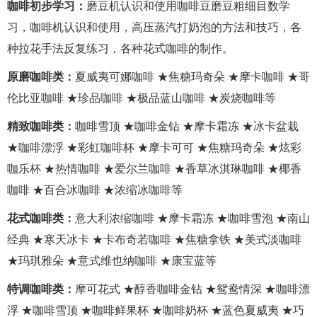
咖啡初步学习：
磨豆机认识和使用咖啡豆磨豆粗细目数学
习，咖啡机认识和使用，高压蒸汽打奶泡的方法和技巧，各
种拉花手法反复练习，各种花式咖啡的制作。
原磨咖啡类：
夏威夷可娜咖啡 ★焦糖玛奇朵 ★摩卡咖啡 ★哥
伦比亚咖啡 ★珍品咖啡 ★极品蓝山咖啡 ★炭烧咖啡等
精致咖啡类：
咖啡雪顶 ★咖啡金钻 ★摩卡霜冻 ★冰卡盆栽
★咖啡漂浮 ★彩虹咖啡杯 ★摩卡可可 ★焦糖玛奇朵 ★炫彩
咖乐杯 ★热情咖啡 ★爱尔兰咖啡 ★香草冰淇琳咖啡 ★椰香
咖啡 ★百合冰咖啡 ★浓缩冰咖啡等
花式咖啡类：
意大利浓缩咖啡 ★摩卡霜冻 ★咖啡雪泡 ★南山
经典 ★寒天冰卡 ★卡布奇若咖啡 ★焦糖拿铁 ★美式淡咖啡
★玛琪雅朵 ★意式维也纳咖啡 ★康宝蓝等
特调咖啡类：
摩可花式 ★醇香咖啡金钻 ★鸳鸯情深 ★咖啡漂
浮 ★咖啡雪顶 ★咖啡鲜果杯 ★咖啡奶杯 ★蓝色夏威夷 ★巧