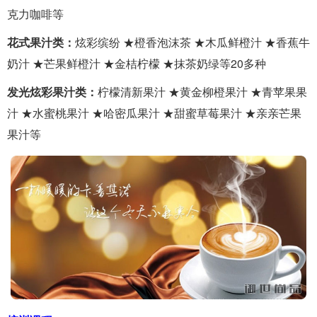
克力咖啡等
花式果汁类：
炫彩缤纷 ★橙香泡沫茶 ★木瓜鲜橙汁 ★香蕉牛
奶汁 ★芒果鲜橙汁 ★金桔柠檬 ★抹茶奶绿等20多种
发光炫彩果汁类：
柠檬清新果汁 ★黄金柳橙果汁 ★青苹果果
汁 ★水蜜桃果汁 ★哈密瓜果汁 ★甜蜜草莓果汁 ★亲亲芒果
果汁等