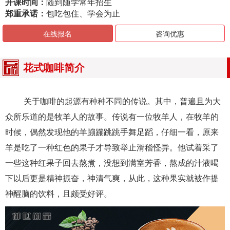
开课时间：
随到随学常年招生
郑重承诺：
包吃包住、学会为止
在线报名
咨询优惠
花式咖啡简介
关于咖啡的起源有种种不同的传说。其中，普遍且为大
众所乐道的是牧羊人的故事。传说有一位牧羊人，在牧羊的
时候，偶然发现他的羊蹦蹦跳跳手舞足蹈，仔细一看，原来
羊是吃了一种红色的果子才导致举止滑稽怪异。他试着采了
一些这种红果子回去熬煮，没想到满室芳香，熬成的汁液喝
下以后更是精神振奋，神清气爽，从此，这种果实就被作提
神醒脑的饮料，且颇受好评。