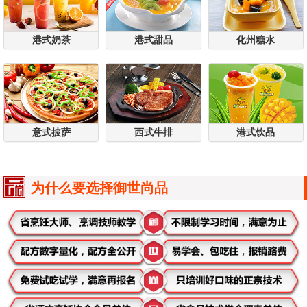
港式奶茶
港式甜品
化州糖水
意式披萨
西式牛排
港式饮品
为什么要选择御世尚品