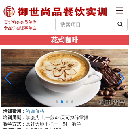
烹饪协会会员单位
食品学会理事单位
花式咖啡
培训费用：
咨询价格
培训周期：
学会为止,一般4-6天可熟练掌握
教学方式：
烹饪大师手把手一对一教学