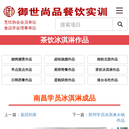
烹饪协会会员单位
食品学会理事单位
茶饮冰淇淋作品
烧烤涮烫作品
卤味烧腊作品
南粉北面作品
早点面点作品
厨师简餐作品
茶饮冰淇淋作品
日韩西餐作品
蛋糕烘焙作品
港台名吃作品
南昌学员冰淇淋成品
上一篇：
返回列表
下一篇：
郑州学员冰淇淋火锅
作品