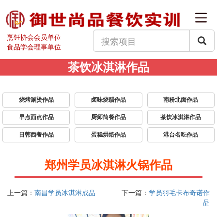
烹饪协会会员单位
食品学会理事单位
茶饮冰淇淋作品
烧烤涮烫作品
卤味烧腊作品
南粉北面作品
早点面点作品
厨师简餐作品
茶饮冰淇淋作品
日韩西餐作品
蛋糕烘焙作品
港台名吃作品
郑州学员冰淇淋火锅作品
上一篇：
南昌学员冰淇淋成品
下一篇：
学员羽毛卡布奇诺作
品