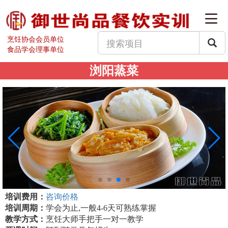
烹饪协会会员单位
食品学会理事单位
浏阳蒸菜
培训费用：
咨询价格
培训周期：
学会为止,一般4-6天可熟练掌握
教学方式：
烹饪大师手把手一对一教学