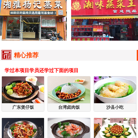
精心推荐
学过本项目学员还学过下面的项目
广东煲仔饭
台湾卤肉饭
沙县小吃