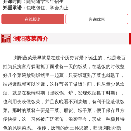
开课时间：
随到随学常年招生
郑重承诺：
包吃包住、学会为止
在线报名
咨询优惠
浏阳蒸菜简介
浏阳蒸菜最早就是在这个历史背景下诞生的，他是老百
姓为反抗官府躲避抓丁而准备一天的饭菜，在蒸饭的时候整
好几个菜碗放到饭甑里一起蒸，只要饭蒸熟了菜也就熟了，
端起饭甑就可以吃饭，这样节省了做饭时间，也尽量少见炊
烟。就是在极端时期（强收锅、炉，发现炊烟抓丁时期），
也利用夜晚做饭菜，并且夜晚看不到炊烟，有利于隐蔽做饭
菜。那时的菜肴主要是干菜、腊货、坛子菜，便于保存且方
便快捷，这一习俗被广泛流传，沿袭至今，形成一种极具特
色的风味菜系。 相传，唐朝的药王孙思邈，归隐浏阳孙隐