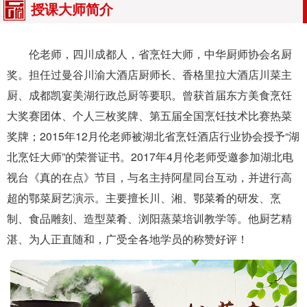
授课大师简介
伦老师，四川成都人，省烹饪大师，中华厨师协会名厨
奖。担任过曼谷川渝大酒店厨师长、香格里拉大酒店川菜主
厨、成都凯宴美湖行政总厨等要职。曾获首届东方美食烹饪
大奖赛团体、个人三枚奖牌、第五届全国烹饪技术比赛热菜
奖牌；2015年12月伦老师被湖北省烹饪酒店行业协会授予“湖
北烹饪大师”的荣誉证书。2017年4月伦老师受邀参加湖北电
视台《真的在点》节目，与名主持阿星同台互动，并进行高
超的鄂菜厨艺演示。主要擅长川、湘、鄂菜肴的研发、烹
制、食品雕刻、造型菜肴、浏阳蒸菜培训教学等。他厨艺精
湛、为人正直随和，广受全各地学员的称赞好评！