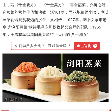
山，著《千金要方》、《千金翼方》，喜食蒸菜，亦痴心研
究蒸菜的营养价值和功效，活101岁；而花炮祖师李畋，也以
蒸菜宴请观赏花炮的乡亲。又相传，1927年，浏阳文家市老
乡以“浏阳蒸菜”款待毛泽东和秋收起义会师的部队；1955
年，王震将军以浏阳蒸菜款待上天山的“八千湘女”。