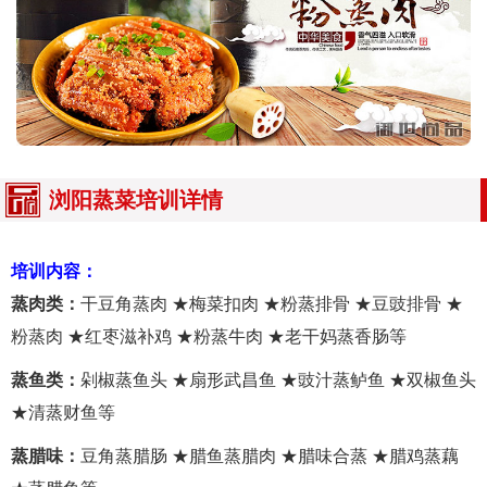
浏阳蒸菜培训详情
培训内容：
蒸肉类：
干豆角蒸肉 ★梅菜扣肉 ★粉蒸排骨 ★豆豉排骨 ★
粉蒸肉 ★红枣滋补鸡 ★粉蒸牛肉 ★老干妈蒸香肠等
蒸鱼类：
剁椒蒸鱼头 ★扇形武昌鱼 ★豉汁蒸鲈鱼 ★双椒鱼头
★清蒸财鱼等
蒸腊味：
豆角蒸腊肠 ★腊鱼蒸腊肉 ★腊味合蒸 ★腊鸡蒸藕