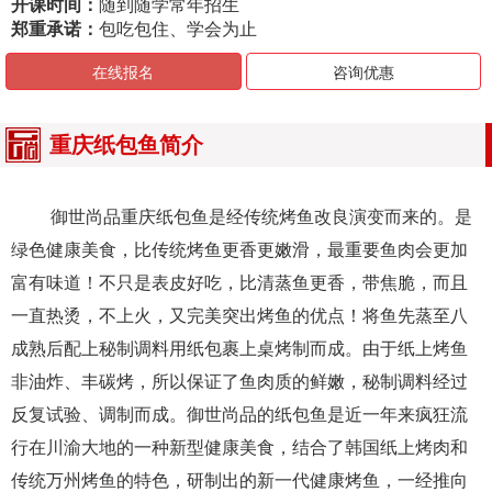
开课时间：
随到随学常年招生
郑重承诺：
包吃包住、学会为止
在线报名
咨询优惠
重庆纸包鱼简介
御世尚品重庆纸包鱼是经传统烤鱼改良演变而来的。是
绿色健康美食，比传统烤鱼更香更嫩滑，最重要鱼肉会更加
富有味道！不只是表皮好吃，比清蒸鱼更香，带焦脆，而且
一直热烫，不上火，又完美突出烤鱼的优点！将鱼先蒸至八
成熟后配上秘制调料用纸包裹上桌烤制而成。由于纸上烤鱼
非油炸、丰碳烤，所以保证了鱼肉质的鲜嫩，秘制调料经过
反复试验、调制而成。御世尚品的纸包鱼是近一年来疯狂流
行在川渝大地的一种新型健康美食，结合了韩国纸上烤肉和
传统万州烤鱼的特色，研制出的新一代健康烤鱼，一经推向