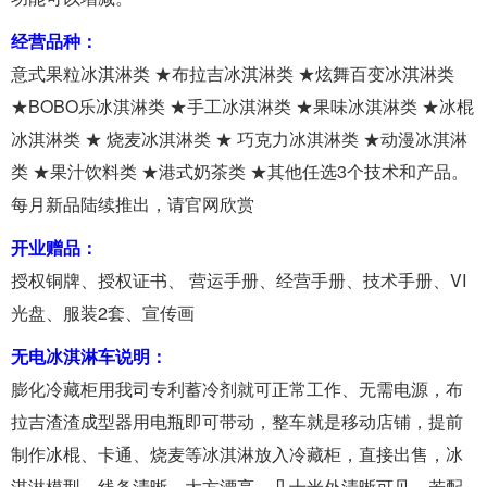
经营品种：
意式果粒冰淇淋类 ★布拉吉冰淇淋类 ★炫舞百变冰淇淋类
★BOBO乐冰淇淋类 ★手工冰淇淋类 ★果味冰淇淋类 ★冰棍
冰淇淋类 ★ 烧麦冰淇淋类 ★ 巧克力冰淇淋类 ★动漫冰淇淋
类 ★果汁饮料类 ★港式奶茶类 ★其他任选3个技术和产品。
每月新品陆续推出，请官网欣赏
开业赠品：
授权铜牌、授权证书、 营运手册、经营手册、技术手册、VI
光盘、服装2套、宣传画
无电冰淇淋车说明：
膨化冷藏柜用我司专利蓄冷剂就可正常工作、无需电源，布
拉吉渣渣成型器用电瓶即可带动，整车就是移动店铺，提前
制作冰棍、卡通、烧麦等冰淇淋放入冷藏柜，直接出售，冰
淇淋模型，线条清晰，大方漂亮，几十米外清晰可见，若配