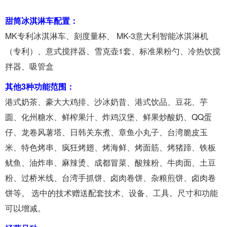
甜筒冰淇淋车配置：
MK专利冰淇淋车、刻度量杯、 MK-3意大利智能冰淇淋机
（专利）、意式搅拌器、雪克壶1套、标准果粉勺、冷热饮搅
拌器、吸管盒
其他3种功能范围：
港式奶茶、豪大大鸡排、沙冰奶昔、港式饮品、豆花、芋
圆、化州糖水、鲜榨果汁、炸鸡汉堡、鲜果炒酸奶、QQ蛋
仔、龙卷风薯塔、日韩关东煮、章鱼小丸子、台湾脆皮玉
米、特色烤串、疯狂烤翅、烤海鲜、烤面筋、烤猪蹄、铁板
鱿鱼、油炸串、麻辣烫、成都冒菜、酸辣粉、牛肉面、土豆
粉、过桥米线、台湾手抓饼、卤肉卷饼、杂粮煎饼、卤肉卷
饼等。 选中的技术赠送配套技术、设备、工具。尺寸和功能
可以增减。