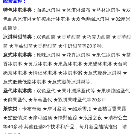
经营品种：
特色冰淇淋类：
面条冰淇淋 ★冰淇淋瀑布 ★丛林冰淇淋 ★双
色面条冰淇淋★鲜榨果汁冰淇淋 ★双色缠绵冰淇淋 ★32厘米
甜筒等。
冰淇淋甜筒类：
双色甜筒 ★香草甜筒 ★巧克力甜筒 ★香芋甜
筒 ★草莓甜筒★香橙甜筒 ★牛奶甜筒等20多种。
意式冰淇淋类：
原味冰淇淋 ★花卉冰淇淋 ★果仁冰淇淋 ★茶
香冰淇淋 ★黄瓜冰淇淋 ★果蔬冰淇淋 ★果醋冰淇淋 ★台湾
奶茶冰淇淋 ★情侣冰淇淋 ★冰淇淋粥 ★意式瘦身冰淇淋 ★
意式低糖低脂冰淇淋 ★意式滋补冰淇淋等。
圣代冰淇淋类：
双色圣代 ★果汁漂浮圣代等 ★果味炫酷圣代
★鲜果圣代 ★草莓圣代 ★双拼果味圣代等20多种。
茶饮类：
卡布奇诺 ★摩可盆栽 ★酷乐雪顶 ★金桔百香果露
★鸳鸯情深 ★摩可酷顶 ★绿野仙踪 ★浪漫之夜 ★清柠公主
等40多种 其他任选3个技术和产品，每月新品陆续推出，请