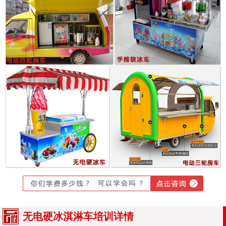
无电硬冰淇淋车培训详情