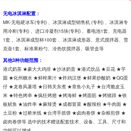
无电冰淇淋配置：
MK-无电硬冰车(专利) 、冰淇淋成型销售机 (专利) 、冰淇淋专
用冷柜(专利) 、进口冷凝剂15块(专利) 、蓄电池1套、充电器
1套 、冰淇淋成型杯100套 、冰淇淋成形器、意式搅拌器、雪
克壶1套、标准果粉勺、冷热饮搅拌器、吸管盒等
其他3种功能范围：
港式奶茶 ★豪大大鸡排 ★沙冰奶昔 ★港式饮品 ★豆花 ★芋
圆 ★化州糖水 ★鲜榨果汁 ★炸鸡汉堡 ★鲜果炒酸奶 ★QQ蛋
仔 ★龙卷风薯塔 ★日韩关东煮 ★章鱼小丸子 ★台湾脆皮玉
米 ★特色烤串 ★疯狂烤翅 ★烤海鲜 ★烤面筋 ★烤猪蹄 ★铁
板鱿鱼 ★油炸串 ★麻辣烫 ★成都冒菜 ★酸辣粉 ★牛肉面 ★
土豆粉 ★过桥米线 ★台湾手抓饼 ★卤肉卷饼 ★杂粮煎饼 ★
卤肉卷饼等 选中的技术赠送配套技术、设备、工具、尺寸和
功能可以增减。