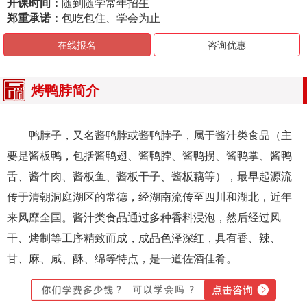
开课时间：
随到随学常年招生
郑重承诺：
包吃包住、学会为止
在线报名
咨询优惠
烤鸭脖简介
鸭脖子，又名酱鸭脖或酱鸭脖子，属于酱汁类食品（主
要是酱板鸭，包括酱鸭翅、酱鸭脖、酱鸭拐、酱鸭掌、酱鸭
舌、酱牛肉、酱板鱼、酱板干子、酱板藕等），最早起源流
传于清朝洞庭湖区的常德，经湖南流传至四川和湖北，近年
来风靡全国。酱汁类食品通过多种香料浸泡，然后经过风
干、烤制等工序精致而成，成品色泽深红，具有香、辣、
甘、麻、咸、酥、绵等特点，是一道佐酒佳肴。