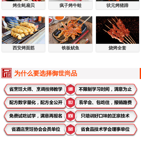
烤生蚝扇贝
疯子烤牛蛙
状元烤猪蹄
西安烤面筋
铁板鱿鱼
烧烤全套
为什么要选择御世尚品