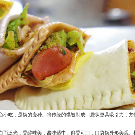
小吃，是馍的变种。将传统的馍被制成口袋状更具吸引力，方
而泛光，香醇味美，酱味适中、鲜香可口，口袋馍外形美观、