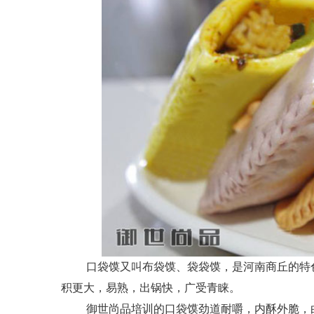
口袋馍又叫布袋馍、袋袋馍，是河南商丘的特色
积更大，易熟，出锅快，广受青睐。
御世尚品培训的口袋馍劲道耐嚼，内酥外脆，白