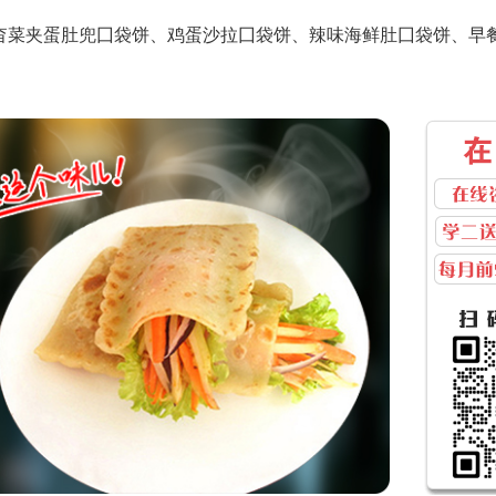
杳菜夹蛋肚兜囗袋饼、鸡蛋沙拉囗袋饼、辣味海鲜肚囗袋饼、早