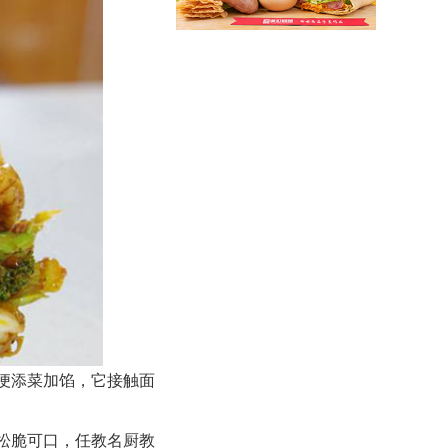
山东杂粮煎饼培训
便添菜加馅，它接触面
松脆可口，任教名厨教