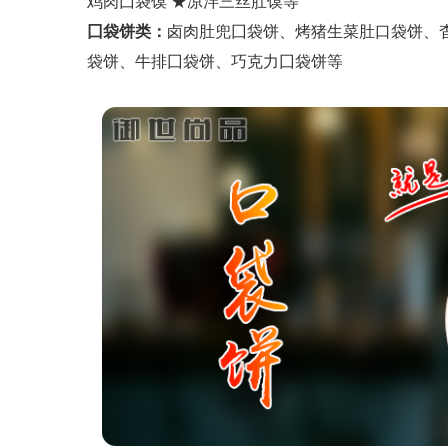
鸡肉囗袋馍 ★凉泮三丝肚馍等
囗袋饼类：
卤肉肚兜囗袋饼、烤猪生菜肚口袋饼、
袋饼、牛排囗袋饼、巧克力囗袋饼等