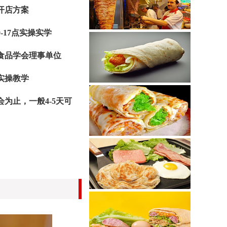
开店方案
-17点实操实学
土耳其烤肉培训
食品学会理事单位
实操教学
卤肉卷饼培训
为止，一般4-5天可
鸡蛋灌饼培训
台湾手抓饼培训