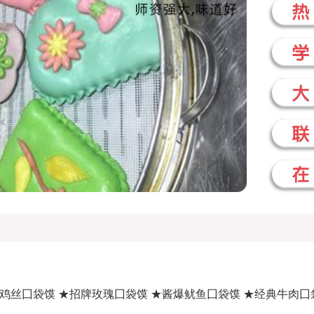
鸡丝囗袋馍 ★招牌玫瑰囗袋馍 ★酱爆鱿鱼囗袋馍 ★经典牛肉囗