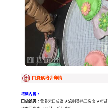
口袋馍培训详情
培训内容：
囗袋馍类：
营养素囗袋馍 ★泌制香鸭囗袋馍 ★蟹菇