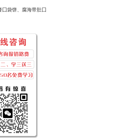
餐囗袋饼、腐海带肚囗