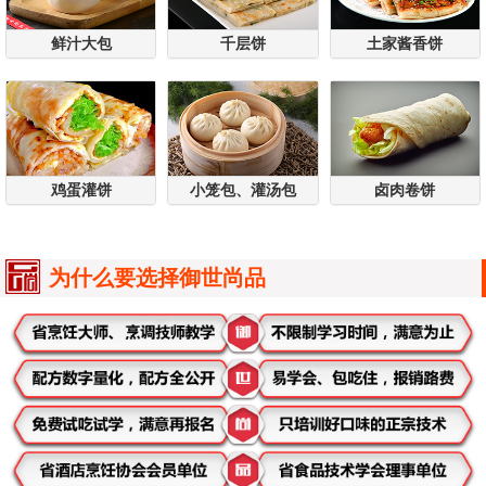
鲜汁大包
千层饼
土家酱香饼
鸡蛋灌饼
小笼包、灌汤包
卤肉卷饼
为什么要选择御世尚品