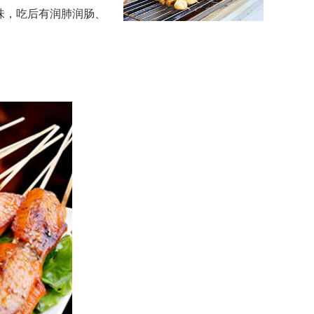
味，吃后有润肺润肠、
。
西安烤面筋培训