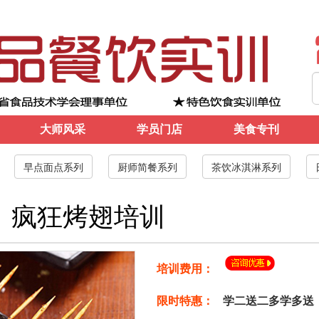
大师风采
学员门店
美食专刊
早点面点系列
厨师简餐系列
茶饮冰淇淋系列
疯狂烤翅培训
培训费用：
限时特惠：
学二送二多学多送