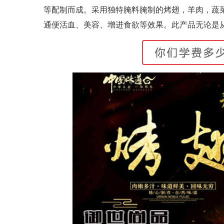
等配制而成。采用独特腌料腌制的烤翅，羊肉，蔬
通便活血、美容、增进食欲等效果。此产品无论是