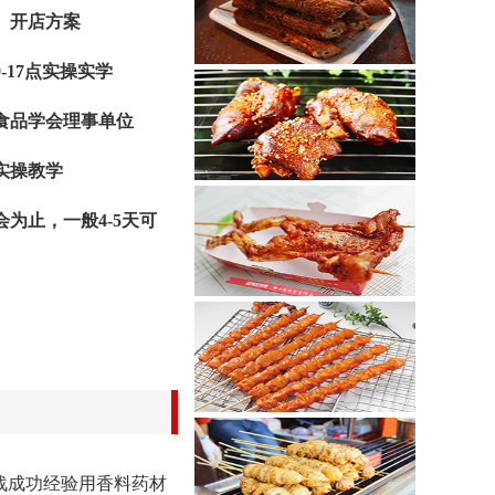
、开店方案
-17点实操实学
烤鸭脖培训
食品学会理事单位
实操教学
状元烤猪蹄培训
为止，一般4-5天可
疯子烤牛蛙培训
大西北烤肉培训
战成功经验用香料药材