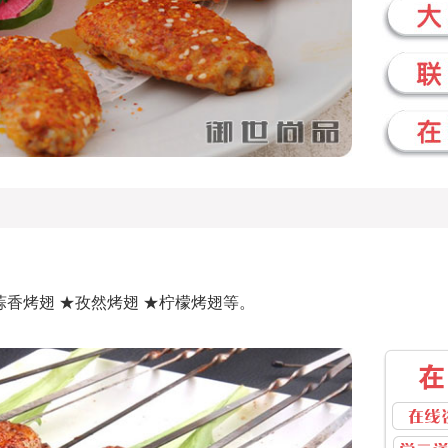
蒜香烤翅 ★孜然烤翅 ★柠檬烤翅等。