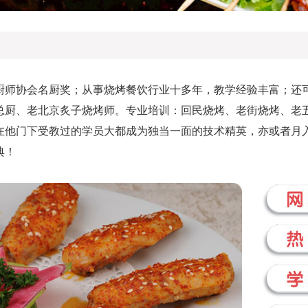
师协会名厨奖；从事烧烤餐饮行业十多年，教学经验丰富；还
总厨、老北京炙子烧烤师。专业培训：回民烧烤、老街烧烤、老
在他门下受教过的学员大都成为独当一面的技术精英，亦或者月
典！