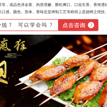
菜等，成品色泽金黄、肉质滑嫩、酥松爽口、口齿生香、香辣透
从口感、颜色、形体、香味还是烤制工艺等称得上是烧烤之绝技