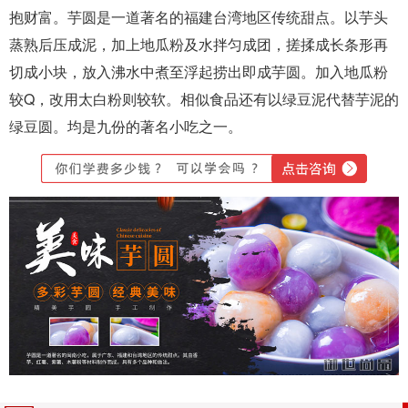
抱财富。芋圆是一道著名的福建台湾地区传统甜点。以芋头
蒸熟后压成泥，加上地瓜粉及水拌匀成团，搓揉成长条形再
切成小块，放入沸水中煮至浮起捞出即成芋圆。加入地瓜粉
较Q，改用太白粉则较软。相似食品还有以绿豆泥代替芋泥的
绿豆圆。均是九份的著名小吃之一。