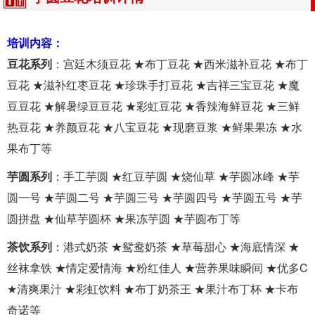
培训内容：
豆花系列
：宫廷木须豆花 ★布丁豆花 ★西米滋补豆花 ★布丁
豆花 ★滋补红枣豆花 ★珍珠手打豆花 ★吉祥三宝豆花 ★魔
豆豆花 ★解暑绿豆豆花 ★彩虹豆花 ★香辣海鲜豆花 ★三鲜
热豆花 ★养颜豆花 ★八宝豆花 ★现磨豆浆 ★鲜果果冻 ★水
果布丁等
芋圆系列
：手工芋圆 ★红豆芋圆 ★烧仙草 ★芋圆冰峰 ★芋
圆一号 ★芋圆二号 ★芋圆三号 ★芋圆四号 ★芋圆五号 ★芋
圆拼盘 ★仙草芋圆杯 ★果冻芋圆 ★芋圆布丁等
茶饮系列
：港式奶茶 ★鸳鸯奶茶 ★草莓甜心 ★海底情深 ★
丝袜拿铁 ★情定爱情海 ★粉红佳人 ★营养果味瞬间 ★优多C
★清爽果汁 ★彩虹饮料 ★布丁奶茶王 ★果汁布丁杯 ★卡布
奇诺等