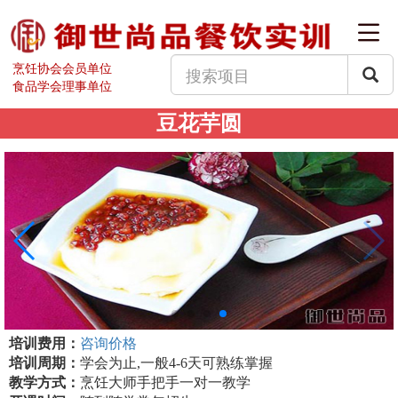
烹饪协会会员单位
食品学会理事单位
豆花芋圆
培训费用：
咨询价格
培训周期：
学会为止,一般4-6天可熟练掌握
教学方式：
烹饪大师手把手一对一教学