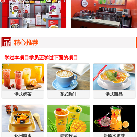
精心推荐
学过本项目学员还学过下面的项目
港式奶茶
花式咖啡
港式甜品
化州糖水
港式饮品
新鲜水果茶