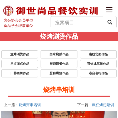
烹饪协会会员单位
食品学会理事单位
烧烤涮烫作品
烧烤涮烫作品
卤味烧腊作品
南粉北面作品
早点面点作品
厨师简餐作品
茶饮冰淇淋作品
日韩西餐作品
蛋糕烘焙作品
港台名吃作品
烧烤串培训
上一篇：
烧烤穿串培训
下一篇：
疯狂烤翅培训