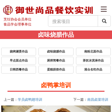
烹饪协会会员单位
食品学会理事单位
卤味烧腊作品
烧烤涮烫作品
卤味烧腊作品
南粉北面作品
早点面点作品
厨师简餐作品
茶饮冰淇淋作品
日韩西餐作品
蛋糕烘焙作品
港台名吃作品
卤鸭掌培训
上一篇：
学员卤鸭翅培训
下一篇：
南昌卤菜培训