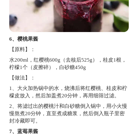
6、樱桃果酱
【原料】：
水200ml，红樱桃600g（去核后525g），桂皮1根，
柠檬1个（皮擦碎），白砂糖450g
【做法】：
1、大火加热锅中的水，烧沸后将红樱桃、桂皮和柠
檬皮放入，然后加盖煮20分钟，再用细筛过滤。
2、将滤过出的樱桃汁和白砂糖倒入锅中，用小火慢
慢熬煮20分钟，直至煮成糖浆，然后倒入瓶子里密
封冷藏即可。
7、蓝莓果酱