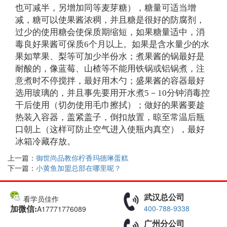
也可减半，另增加同等麦芽糖），糖量可适当增
减，糖可以使果酱浓稠，并且糖是很好的防腐剂，
过少的使用糖会使保质期缩短，如果糖量适中，消
毒良好果酱可保质6个月以上。如果是含水量少的水
果如苹果、梨等可加少半份水；煮果酱的锅最好是
耐酸的，像蓝莓、山楂等不能用铁锅或铝锅煮，注
意煮时不停搅拌，最好用木勺；盛果酱的容器最好
选用玻璃的，并且事先要用开水煮5－10分钟消毒控
干后使用（切勿使用毛巾擦拭）；做好的果酱要趁
热装入容器，盖紧盖子，倒扣放置，晾至常温后瓶
口朝上（这样可防止空气进入使瓶内真空），最好
冰箱冷藏存放。
上一篇：
御世尚品教你柠香玛德琳蛋糕
下一篇：
小黄鱼加盟总部在哪里呢？
武汉总公司
看学员佳作
400-788-9338
A17771776089
加微信:
广州分公司