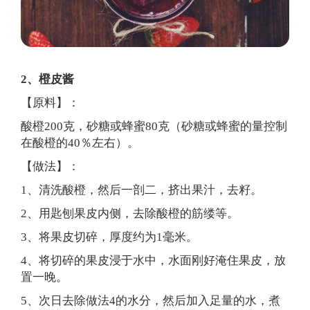
2、橙皮酱
【原料】：
酸橙200克，砂糖或蜂蜜80克（砂糖或蜂蜜的量控制
在酸橙的40％左右）。
【做法】：
1、清洗酸橙，然后一剖二，挤出果汁，去籽。
2、用匙刨果皮内侧，去除酸橙的筋缕等。
3、将果皮切碎，厚度约为1毫米。
4、将切碎的果皮浸于水中，水面刚好淹住果皮，放
置一晚。
5、次日去除做法4的水分，然后加入足量的水，煮