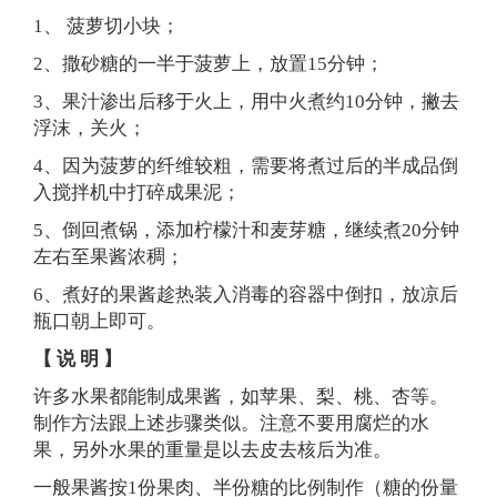
1、 菠萝切小块；
2、撒砂糖的一半于菠萝上，放置15分钟；
3、果汁渗出后移于火上，用中火煮约10分钟，撇去
浮沫，关火；
4、因为菠萝的纤维较粗，需要将煮过后的半成品倒
入搅拌机中打碎成果泥；
5、倒回煮锅，添加柠檬汁和麦芽糖，继续煮20分钟
左右至果酱浓稠；
6、煮好的果酱趁热装入消毒的容器中倒扣，放凉后
瓶口朝上即可。
【 说 明 】
许多水果都能制成果酱，如苹果、梨、桃、杏等。
制作方法跟上述步骤类似。注意不要用腐烂的水
果，另外水果的重量是以去皮去核后为准。
一般果酱按1份果肉、半份糖的比例制作（糖的份量