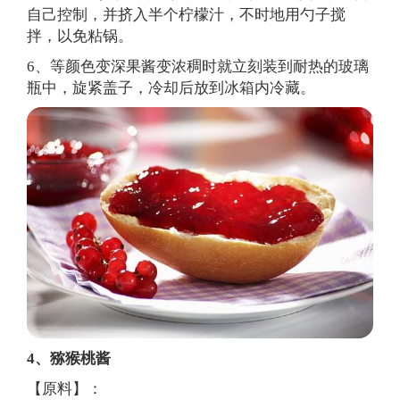
自己控制，并挤入半个柠檬汁，不时地用勺子搅
拌，以免粘锅。
6、等颜色变深果酱变浓稠时就立刻装到耐热的玻璃
瓶中，旋紧盖子，冷却后放到冰箱内冷藏。
4、猕猴桃酱
【原料】：