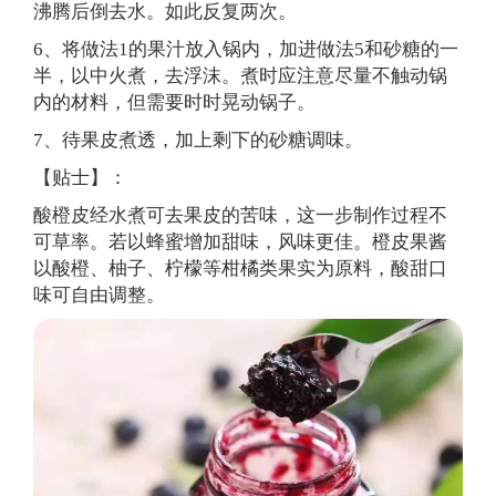
沸腾后倒去水。如此反复两次。
6、将做法1的果汁放入锅内，加进做法5和砂糖的一
半，以中火煮，去浮沫。煮时应注意尽量不触动锅
内的材料，但需要时时晃动锅子。
7、待果皮煮透，加上剩下的砂糖调味。
【贴士】：
酸橙皮经水煮可去果皮的苦味，这一步制作过程不
可草率。若以蜂蜜增加甜味，风味更佳。橙皮果酱
以酸橙、柚子、柠檬等柑橘类果实为原料，酸甜口
味可自由调整。