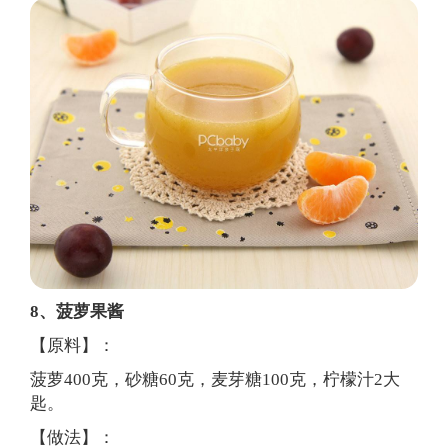
8、菠萝果酱
【原料】：
菠萝400克，砂糖60克，麦芽糖100克，柠檬汁2大
匙。
【做法】：