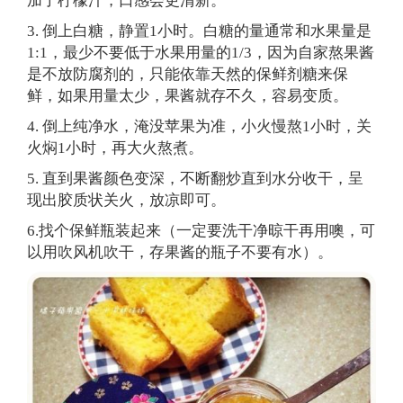
加了柠檬汁，口感会更清新。
3. 倒上白糖，静置1小时。白糖的量通常和水果量是
1:1，最少不要低于水果用量的1/3，因为自家熬果酱
是不放防腐剂的，只能依靠天然的保鲜剂糖来保
鲜，如果用量太少，果酱就存不久，容易变质。
4. 倒上纯净水，淹没苹果为准，小火慢熬1小时，关
火焖1小时，再大火熬煮。
5. 直到果酱颜色变深，不断翻炒直到水分收干，呈
现出胶质状关火，放凉即可。
6.找个保鲜瓶装起来（一定要洗干净晾干再用噢，可
以用吹风机吹干，存果酱的瓶子不要有水）。