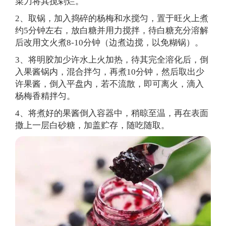
菜刀将其搅剁烂。
2、取锅，加入捣碎的杨梅和水搅匀，置于旺火上煮
约5分钟左右，放白糖并用力搅拌，待白糖充分溶解
后改用文火煮8-10分钟（边煮边搅，以免糊锅）。
3、将明胶加少许水上火加热，待其完全溶化后，倒
入果酱锅内，混合拌匀，再煮10分钟，然后取出少
许果酱，倒入平盘内，若不流散，即可离火，滴入
杨梅香精拌匀。
4、将煮好的果酱倒入容器中，稍晾至温，再在表面
撒上一层白砂糖，加盖贮存，随吃随取。