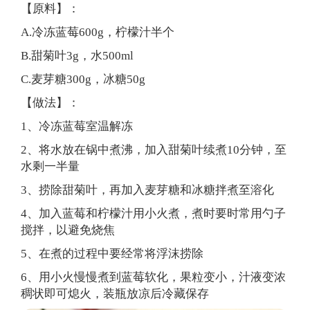
【原料】：
A.冷冻蓝莓600g，柠檬汁半个
B.甜菊叶3g，水500ml
C.麦芽糖300g，冰糖50g
【做法】：
1、冷冻蓝莓室温解冻
2、将水放在锅中煮沸，加入甜菊叶续煮10分钟，至
水剩一半量
3、捞除甜菊叶，再加入麦芽糖和冰糖拌煮至溶化
4、加入蓝莓和柠檬汁用小火煮，煮时要时常用勺子
搅拌，以避免烧焦
5、在煮的过程中要经常将浮沫捞除
6、用小火慢慢煮到蓝莓软化，果粒变小，汁液变浓
稠状即可熄火，装瓶放凉后冷藏保存