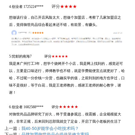
评分
★★★★
4.
创业者 1725224****
想做该行业，自己开店风险太大，想做个加盟店，考察了几家加盟店之
后，觉得御世尚品综合看起来还不错，有前景，有赚头。
★★★★★
5.忧郁的南海7 评分
我是来广州打工3年，想学个烧烤开个小店，我是网上找到的，感觉还可
以，主要是口味还行，师傅教学也不错，就是学费能便宜点就更好了，哈
哈，不过呢一分价钱一分货，也确实学的值，之前到别的地方也学过，口
味不是很好，等于白花，我是王老师教的，感谢王老师的耐心教学，谢
谢！
★★★★★
6.创业者 1682588****
评分
对御世尚品品牌研究了好久，终于受邀参观总，很震撼，企业规模挺大
的，非常正规，后来回到总部我就交了定金，开启了我小老板的生活了
上一篇：
我40-50岁能学会小吃技术吗？
下一篇：
品牌加盟御世尚品会提供装修方案吗