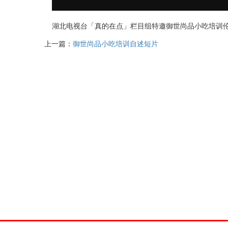
湖北电视台「真的在点」栏目组特邀御世尚品小吃培训伦
上一篇：
御世尚品小吃培训自述短片