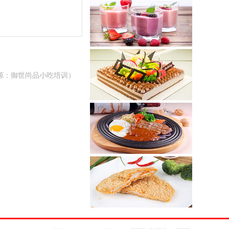
厨师简餐系列
茶饮冰淇淋系列
9（来源：御世尚品小吃培训）
蛋糕烘焙系列
日韩西餐系列
港台名吃系列