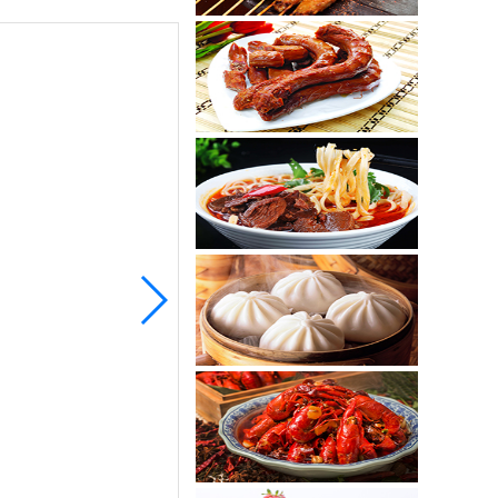
烧烤涮烫系列
卤味烧腊系列
北京烤鸭培训
南粉北面系列
早点面点系列