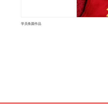
学员鱼圆作品